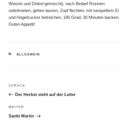
Weizen und Dinkel gemischt), nach Bedarf Rosinen
unterkneten, gehen lassen, Zopf flechten, mit verquirltem Ei
und Hagelzucker betreichen, 180 Grad, 30 Minuten backen.
Guten Appetit!
KATEGORIEN
ALLGEMEIN
Beitragsnavigation
Vorheriger
ZURÜCK
Beitrag
Der Herbst steht auf der Leiter
Nächster
WEITER
Beitrag
Sankt Martin