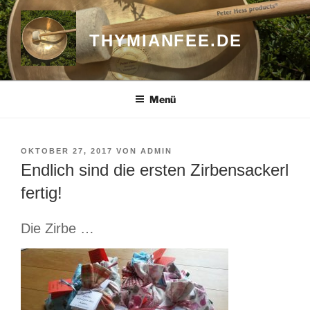
Zum
Inhalt
THYMIANFEE.DE
springen
Menü
VERÖFFENTLICHT
OKTOBER 27, 2017
VON
ADMIN
AM
Endlich sind die ersten Zirbensackerl
fertig!
Die Zirbe …