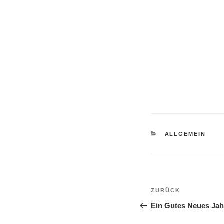
KATEGORIEN
ALLGEMEIN
Beitragsnavi
Vorheriger
ZURÜCK
Beitrag
Ein Gutes Neues Jah