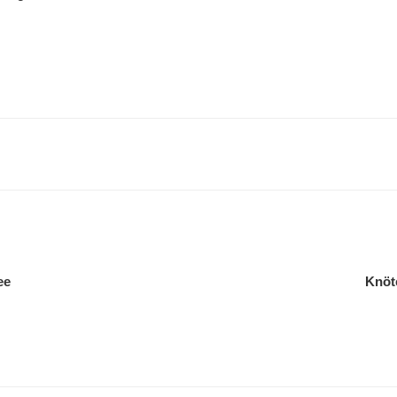
gation
ee
Knöt