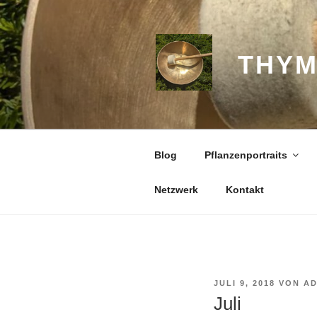
Zum
Inhalt
springen
THYM
Blog
Pflanzenportraits
Netzwerk
Kontakt
VERÖFFENTLICHT
JULI 9, 2018
VON
AD
AM
Juli