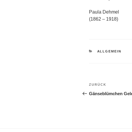
Paula Dehmel
(1862 – 1918)
KATEGORIEN
ALLGEMEIN
Beitragsnavi
Vorheriger
ZURÜCK
Beitrag
Gänseblümchen Gel