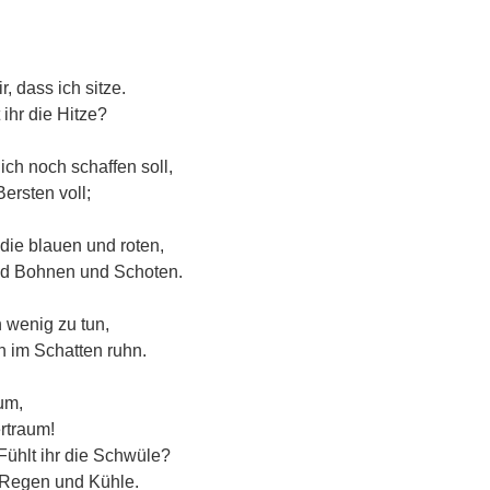
r, dass ich sitze.
t ihr die Hitze?
ch noch schaffen soll,
ersten voll;
 die blauen und roten,
nd Bohnen und Schoten.
 wenig zu tun,
n im Schatten ruhn.
um,
rtraum!
Fühlt ihr die Schwüle?
r Regen und Kühle.