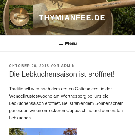
Zum
Inhalt
THYMIANFEE.DE
springen
Menü
VERÖFFENTLICHT
OKTOBER 20, 2018
VON
ADMIN
AM
Die Lebkuchensaison ist eröffnet!
Traditionell wird nach dem ersten Gottesdienst in der
Wendelinusfestwoche am Werthesberg bei uns die
Lebkuchensaison eröffnet. Bei strahlendem Sonnenschein
genossen wir einen leckeren Cappucchino und den ersten
Lebkuchen.