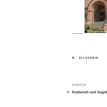
KATEGORIEN
ALLGEMEIN
Beitragsnavi
Vorheriger
ZURÜCK
Beitrag
Knöterich und Vogel