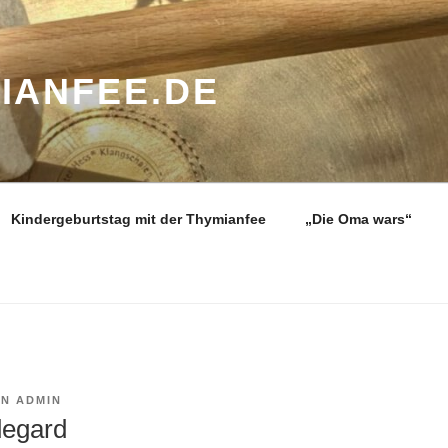
IANFEE.DE
Kindergeburtstag mit der Thymianfee
„Die Oma wars“
ON
ADMIN
degard