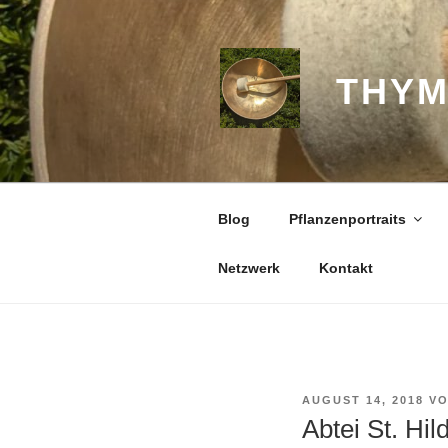
Zum
Inhalt
springen
THYM
Blog
Pflanzenportraits
Netzwerk
Kontakt
VERÖFFENTLICHT
AUGUST 14, 2018
V
AM
Abtei St. Hil